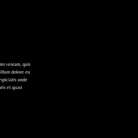
nim veniam, quis
cillum dolore eu
rspiciatis unde
tis et quasi