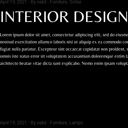
April 19, 2021
By nabil
Furniture
Sofas
INTERIOR DESIG
Lorem ipsum dolor sit amet, consectetur adipiscing elit, sed do eius
nostrud exercitation ullamco laboris nisi ut aliquip ex ea commodo con
fugiat nulla pariatur. Excepteur sint occaecat cupidatat non proident, 
omnis iste natus error sit voluptatem accusantium doloremque estim la
architecto beatae vitae dicta sunt explicabo. Nemo enim ipsam voluptat
READ MORE
April 19, 2021
By nabil
Furniture
Lamps