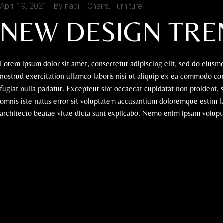
April 19, 2021
By nabil
Chairs
Furniture
NEW DESIGN TREN
Lorem ipsum dolor sit amet, consectetur adipiscing elit, sed do eius
nostrud exercitation ullamco laboris nisi ut aliquip ex ea commodo con
fugiat nulla pariatur. Excepteur sint occaecat cupidatat non proident, 
omnis iste natus error sit voluptatem accusantium doloremque estim la
architecto beatae vitae dicta sunt explicabo. Nemo enim ipsam voluptat
READ MORE