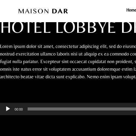
Hom
April 19, 2021
By nabil
Furniture
Vases
HOTEL LOBBYE D
Lorem ipsum dolor sit amet, consectetur adipiscing elit, sed do eius
nostrud exercitation ullamco laboris nisi ut aliquip ex ea commodo con
fugiat nulla pariatur. Excepteur sint occaecat cupidatat non proident, 
omnis iste natus error sit voluptatem accusantium doloremque estim la
architecto beatae vitae dicta sunt explicabo. Nemo enim ipsam voluptat
READ MORE
Audio
00:00
Player