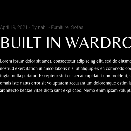
April 19, 2021
By nabil
Furniture
Sofas
BUILT IN WARDR
Lorem ipsum dolor sit amet, consectetur adipiscing elit, sed do eius
nostrud exercitation ullamco laboris nisi ut aliquip ex ea commodo con
fugiat nulla pariatur. Excepteur sint occaecat cupidatat non proident, 
omnis iste natus error sit voluptatem accusantium doloremque estim la
architecto beatae vitae dicta sunt explicabo. Nemo enim ipsam voluptat
READ MORE