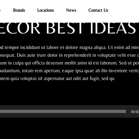
e
Brands
Locations
News
Contact Us
ECOR BEST IDEAS
mod tempor incididunt ut labore et dolore magna aliqua. Ut enim ad mi
sequat. Duis aute irure dolor in reprehenderit in voluptate velit esse 
sunt in culpa qui officia deserunt mollit anim id est laborum. Sed ut pe
udantium, totam rem aperiam, eaque ipsa quae ab illo inventore verita
em quia voluptas sit aspernatur aut odit aut fugit, sed qu
00:0