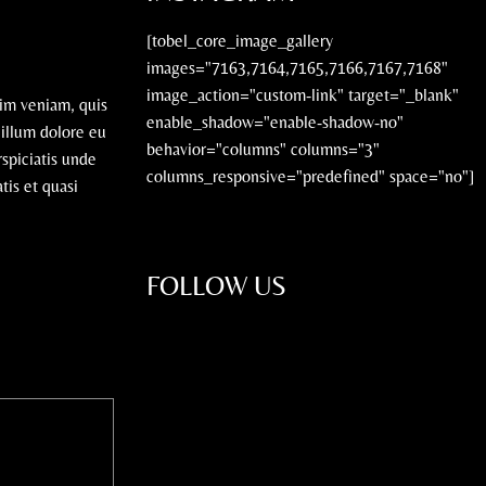
[tobel_core_image_gallery
images="7163,7164,7165,7166,7167,7168"
image_action="custom-link" target="_blank"
nim veniam, quis
enable_shadow="enable-shadow-no"
cillum dolore eu
behavior="columns" columns="3"
rspiciatis unde
columns_responsive="predefined" space="no"]
tis et quasi
FOLLOW US
INSTAGRAM
FACEBOOK
LINKEDIN