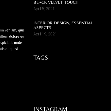
BLACK VELVET TOUCH
April 5, 2021
INTERIOR DESIGN, ESSENTIAL
ASPECTS
nim veniam, quis
April 19, 2021
cillum dolore eu
rspiciatis unde
tis et quasi
TAGS
ART
CHAIRS
DECOR
FURNITURE
LAMPS
SHELFS
SOFAS
TABLES
INSTAGRAM