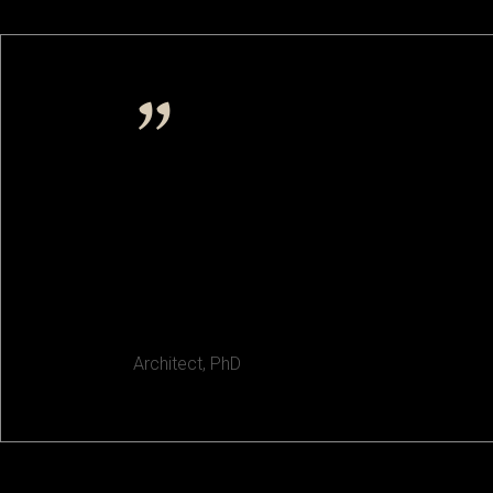
“Lorem ipsum dolor sit amet, conse
incididunt ut labore et dolore mag
nostrud exercitation ullamco labori
ROBERT ROURKE
Architect, PhD